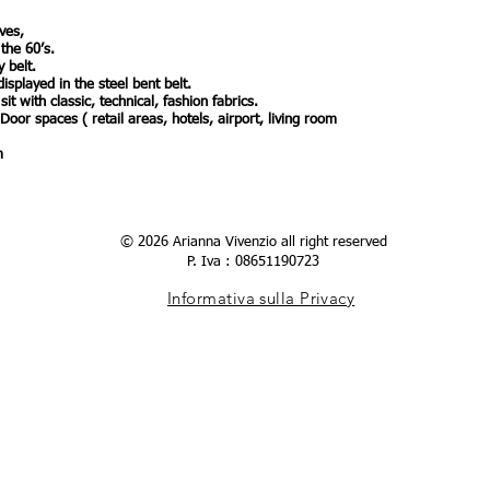
rves,
the 60’s.
 belt.
played in the steel bent belt.
it with classic, technical, fashion fabrics.
or spaces ( retail areas, hotels, airport, living room
m
© 2026 Arianna Vivenzio all right reserved
P. Iva : 08651190723
Informativa sulla Privacy