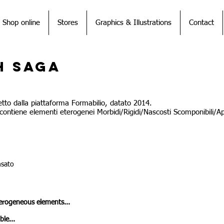
Shop online
Stores
Graphics & Illustrations
Contact
h Saga
tto dalla piattaforma Formabilio, datato 2014.
ontiene elementi eterogenei Morbidi/Rigidi/Nascosti Scomponibili/Apri
nsato
erogeneous elements...
le...