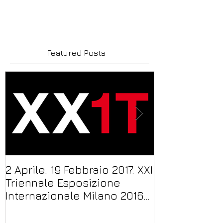
insieme ai grandi nomi...
Featured Posts
2 Aprile. 19 Febbraio 2017. XXI
"21/22 Novem
Triennale Esposizione
Monti